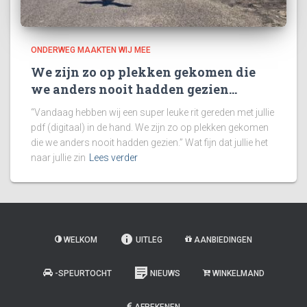
ONDERWEG MAAKTEN WIJ MEE
We zijn zo op plekken gekomen die
we anders nooit hadden gezien…
“Vandaag hebben wij een super leuke rit gereden met jullie
pdf (digitaal) in de hand. We zijn zo op plekken gekomen
die we anders nooit hadden gezien.” Wat fijn dat jullie het
naar jullie zin
Lees verder
WELKOM
UITLEG
AANBIEDINGEN
-SPEURTOCHT
NIEUWS
WINKELMAND