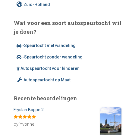
Zuid-Holland
Wat voor een soort autospeurtocht wil
je doen?
-Speurtocht met wandeling
-Speurtocht zonder wandeling
Autospeurtocht voor kinderen
Autospeurtocht op Maat
Recente beoordelingen
Fryslan Boppe 2
Rated
5
out
by Yvonne
of 5