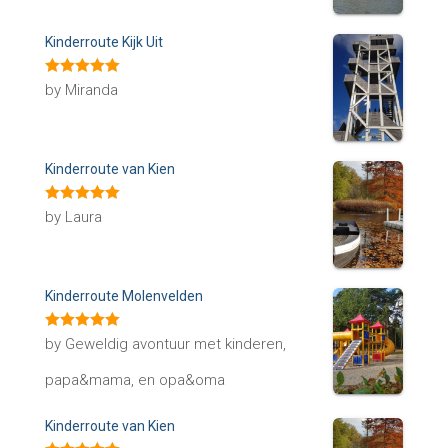
Kinderroute Kijk Uit
Rated
5
out
by Miranda
of 5
Kinderroute van Kien
Rated
5
out
by Laura
of 5
Kinderroute Molenvelden
Rated
5
out
by Geweldig avontuur met kinderen,
of 5
papa&mama, en opa&oma
Kinderroute van Kien