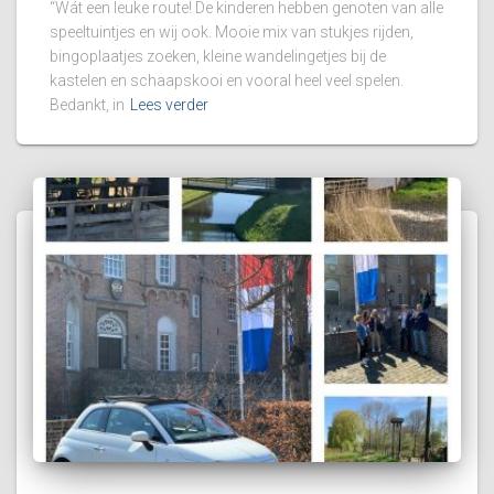
“Wát een leuke route! De kinderen hebben genoten van alle
speeltuintjes en wij ook. Mooie mix van stukjes rijden,
bingoplaatjes zoeken, kleine wandelingetjes bij de
kastelen en schaapskooi en vooral heel veel spelen.
Bedankt, in
Lees verder