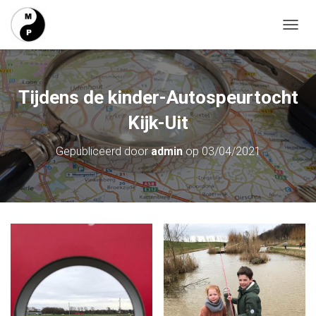
T
O
G
G
L
Tijdens de kinder-Autospeurtocht
E
N
Kijk-Uit
A
V
Gepubliceerd door
admin
op
03/04/2021
I
G
A
T
I
E