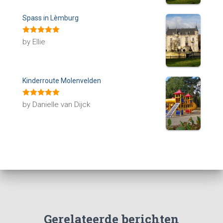
Spass in Lèmburg
Rated
5
out
by Ellie
of 5
Kinderroute Molenvelden
Rated
5
out
by Danielle van Dijck
of 5
Gerelateerde berichten