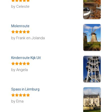
Rated
5
out
by Celeste
of 5
Molenroute
Rated
5
out
by Frank en Jolanda
of 5
Kinderroute Kijk Uit
Rated
5
out
by Angela
of 5
Spass in Lèmburg
Rated
5
out
by Erna
of 5