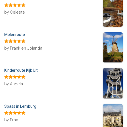
Rated
5
out
by Celeste
of 5
Molenroute
Rated
5
out
by Frank en Jolanda
of 5
Kinderroute Kijk Uit
Rated
5
out
by Angela
of 5
Spass in Lèmburg
Rated
5
out
by Erna
of 5