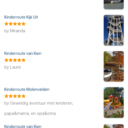
Kinderroute Kijk Uit
Rated
5
out
by Miranda
of 5
Kinderroute van Kien
Rated
5
out
by Laura
of 5
Kinderroute Molenvelden
Rated
5
out
by Geweldig avontuur met kinderen,
of 5
papa&mama, en opa&oma
Kinderroute van Kien