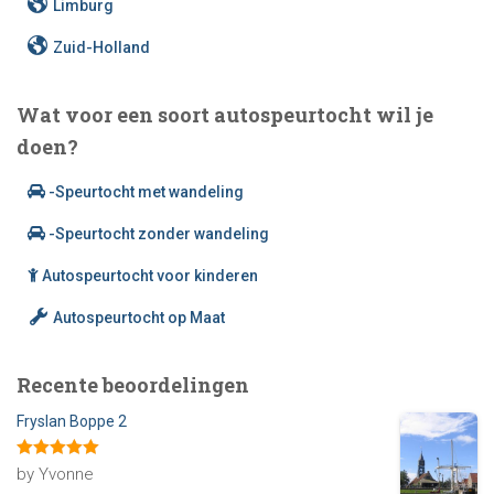
Limburg
Zuid-Holland
Wat voor een soort autospeurtocht wil je
doen?
-Speurtocht met wandeling
-Speurtocht zonder wandeling
Autospeurtocht voor kinderen
Autospeurtocht op Maat
Recente beoordelingen
Fryslan Boppe 2
Rated
5
out
by Yvonne
of 5