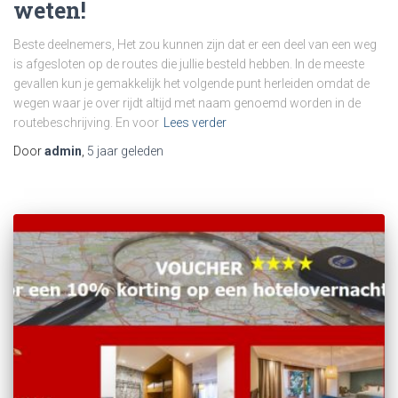
weten!
Beste deelnemers, Het zou kunnen zijn dat er een deel van een weg
is afgesloten op de routes die jullie besteld hebben. In de meeste
gevallen kun je gemakkelijk het volgende punt herleiden omdat de
wegen waar je over rijdt altijd met naam genoemd worden in de
routebeschrijving. En voor
Lees verder
Door
admin
,
5 jaar
geleden