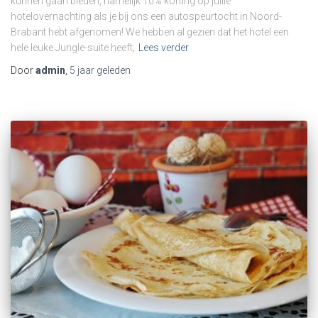
kunnen gaan bieden, namelijk 10% korting op jullie
hotelovernachting als je bij ons een autospeurtocht in Noord-
Brabant hebt afgenomen! We hebben al gezien dat het hotel een
hele leuke Jungle-suite heeft;
Lees verder
Door
admin
,
5 jaar
geleden