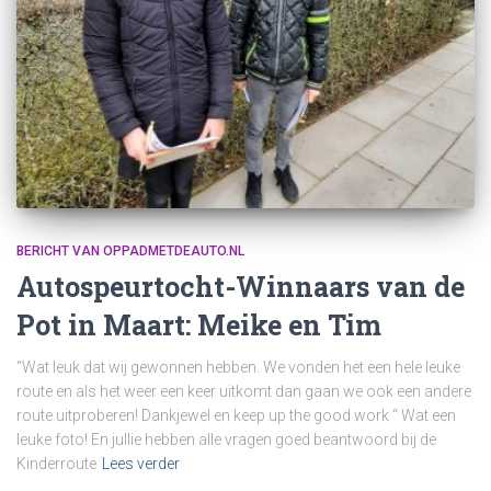
BERICHT VAN OPPADMETDEAUTO.NL
Autospeurtocht-Winnaars van de
Pot in Maart: Meike en Tim
“Wat leuk dat wij gewonnen hebben. We vonden het een hele leuke
route en als het weer een keer uitkomt dan gaan we ook een andere
route uitproberen! Dankjewel en keep up the good work “ Wat een
leuke foto! En jullie hebben alle vragen goed beantwoord bij de
Kinderroute
Lees verder