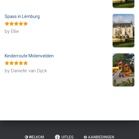
Spass in Lèmburg
Rated
5
out
by Ellie
of 5
Kinderroute Molenvelden
Rated
5
out
by Danielle van Dijck
of 5
WELKOM
UITLEG
AANBIEDINGEN