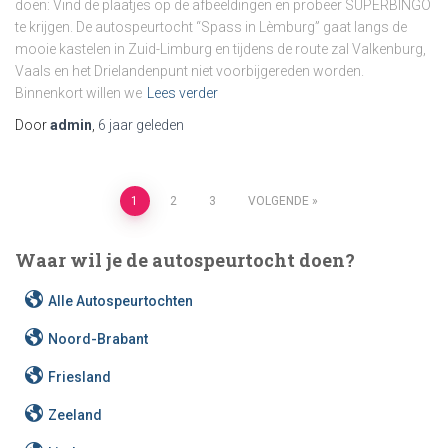
doen: Vind de plaatjes op de afbeeldingen en probeer SUPERBINGO
te krijgen. De autospeurtocht “Spass in Lèmburg” gaat langs de
mooie kastelen in Zuid-Limburg en tijdens de route zal Valkenburg,
Vaals en het Drielandenpunt niet voorbijgereden worden.
Binnenkort willen we
Lees verder
Door
admin
,
6 jaar
geleden
Berichten
1
2
3
VOLGENDE
paginering
Waar wil je de autospeurtocht doen?
Alle Autospeurtochten
Noord-Brabant
Friesland
Zeeland