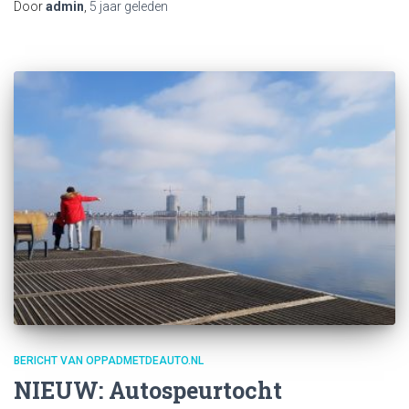
Door
admin
,
5 jaar
geleden
BERICHT VAN OPPADMETDEAUTO.NL
NIEUW: Autospeurtocht