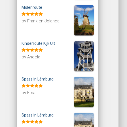
Molenroute
Rated
5
out
by Frank en Jolanda
of 5
Kinderroute Kijk Uit
Rated
5
out
by Angela
of 5
Spass in Lèmburg
Rated
5
out
by Erna
of 5
Spass in Lèmburg