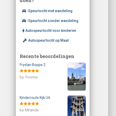
doen?
-Speurtocht met wandeling
-Speurtocht zonder wandeling
Autospeurtocht voor kinderen
Autospeurtocht op Maat
Recente beoordelingen
Fryslan Boppe 2
Rated
5
out
by Yvonne
of 5
Kinderroute Kijk Uit
Rated
5
out
by Miranda
of 5