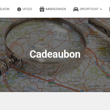
ELKOM
UITLEG
AANBIEDINGEN
-SPEURTOCHT
Cadeaubon