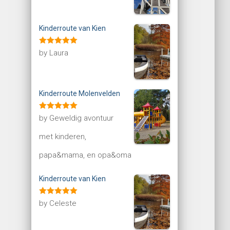
Kinderroute van Kien
Rated
5
out
by Laura
of 5
Kinderroute Molenvelden
Rated
5
out
by Geweldig avontuur
of 5
met kinderen,
papa&mama, en opa&oma
Kinderroute van Kien
Rated
5
out
by Celeste
of 5