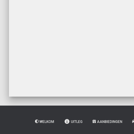
WELKOM
UITLEG
AANBIEDINGEN