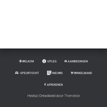
WELKOM
UITLEG
AANBIEDINGEN
-SPEURTOCHT
NIEUWS
WINKELMAND
AFREKENEN
Hestia | Ontwikkeld door
ThemeIsle