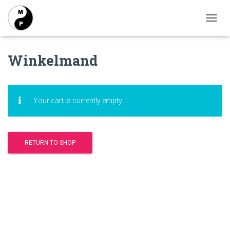
T
O
G
Winkelmand
G
L
E
N
A
Your cart is currently empty.
V
I
G
A
RETURN TO SHOP
T
I
E