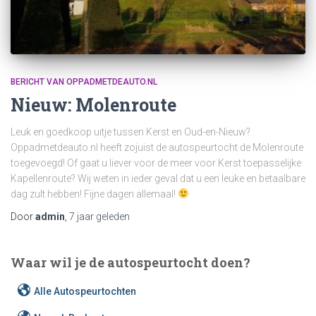
BERICHT VAN OPPADMETDEAUTO.NL
Nieuw: Molenroute
Leuk en goedkoop uitje tussen Kerst en Oud-en-Nieuw?
Oppadmetdeauto.nl heeft zojuist de autospeurtocht de Molenroute
toegevoegd! Of gaat u liever voor de meer voor Kerst toepasselijke
Kapellenroute? Wij weten in ieder geval dat u een leuke en betaalbare
dag zult hebben! Fijne dagen allemaal!
Door
admin
,
7 jaar
geleden
Waar wil je de autospeurtocht doen?
Alle Autospeurtochten