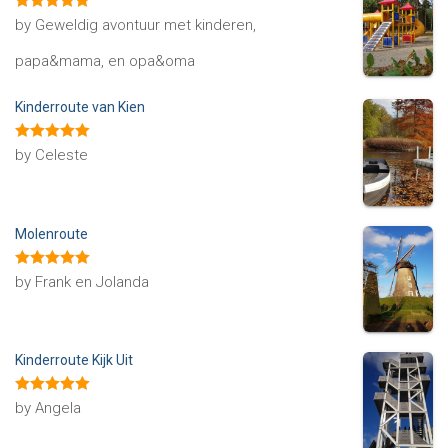
Rated
5
out
by Geweldig avontuur met kinderen,
of 5
papa&mama, en opa&oma
Kinderroute van Kien
Rated
5
out
by Celeste
of 5
Molenroute
Rated
5
out
by Frank en Jolanda
of 5
Kinderroute Kijk Uit
Rated
5
out
by Angela
of 5