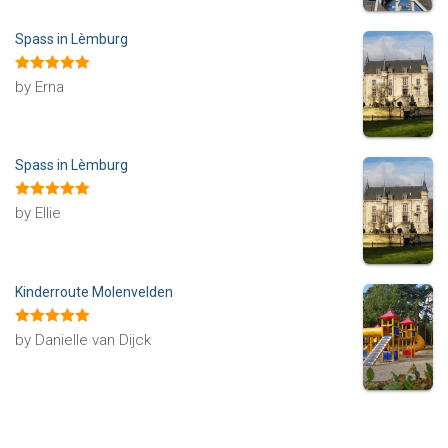
Spass in Lèmburg
Rated
5
out
by Erna
of 5
Spass in Lèmburg
Rated
5
out
by Ellie
of 5
Kinderroute Molenvelden
Rated
5
out
by Danielle van Dijck
of 5