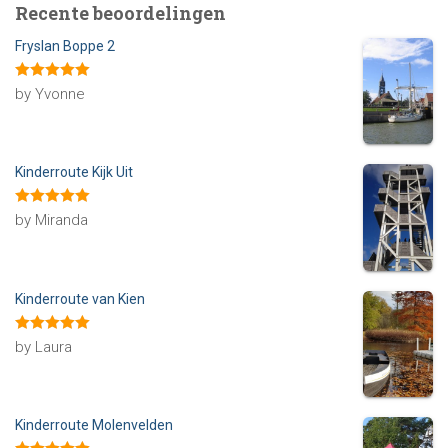
Recente beoordelingen
Fryslan Boppe 2
Rated
5
out
by Yvonne
of 5
Kinderroute Kijk Uit
Rated
5
out
by Miranda
of 5
Kinderroute van Kien
Rated
5
out
by Laura
of 5
Kinderroute Molenvelden