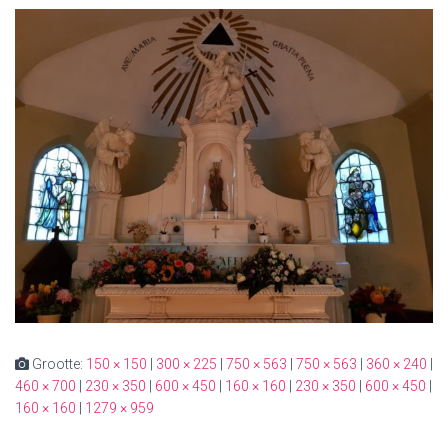
Grootte:
150 × 150
|
300 × 225
|
750 × 563
|
750 × 563
|
360 × 240
|
460 × 700
|
230 × 350
|
600 × 450
|
160 × 160
|
230 × 350
|
600 × 450
|
160 × 160
|
1279 × 959