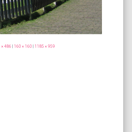
 × 486
|
160 × 160
|
1185 × 959