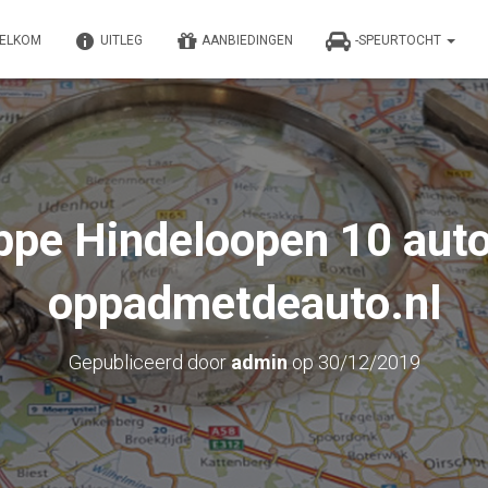
ELKOM
UITLEG
AANBIEDINGEN
-SPEURTOCHT
ppe Hindeloopen 10 aut
oppadmetdeauto.nl
Gepubliceerd door
admin
op
30/12/2019