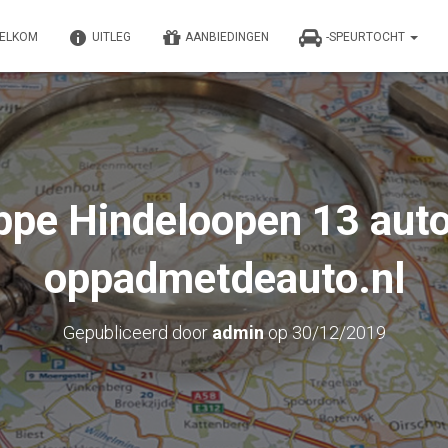
ELKOM
UITLEG
AANBIEDINGEN
-SPEURTOCHT
ppe Hindeloopen 13 aut
oppadmetdeauto.nl
Gepubliceerd door
admin
op
30/12/2019