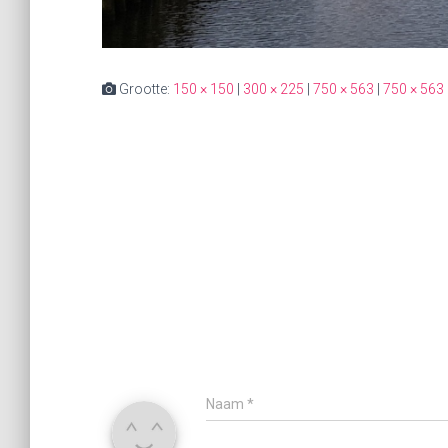
Grootte:
150 × 150
|
300 × 225
|
750 × 563
|
750 × 563
Naam
*