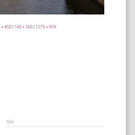
 × 450
|
160 × 160
|
1279 × 959
Site