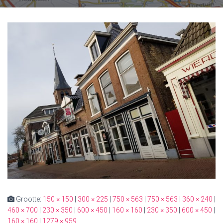
Grootte:
150 × 150
|
300 × 225
|
750 × 563
|
750 × 563
|
360 × 240
|
460 × 700
|
230 × 350
|
600 × 450
|
160 × 160
|
230 × 350
|
600 × 450
|
160 × 160
|
1279 × 959