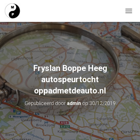
T
O
G
G
L
E
N
A
V
Fryslan Boppe Heeg
I
G
autospeurtocht
A
T
oppadmetdeauto.nl
I
E
Gepubliceerd door
admin
op
30/12/2019