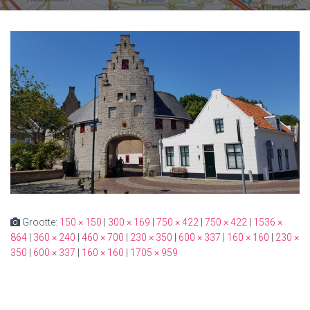
Grootte:
150 × 150
|
300 × 169
|
750 × 422
|
750 × 422
|
1536 ×
864
|
360 × 240
|
460 × 700
|
230 × 350
|
600 × 337
|
160 × 160
|
230 ×
350
|
600 × 337
|
160 × 160
|
1705 × 959