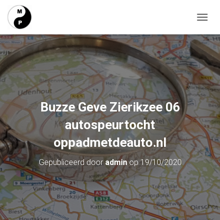
T
O
G
G
L
E
N
A
V
Buzze Geve Zierikzee 06
I
G
autospeurtocht
A
T
oppadmetdeauto.nl
I
E
Gepubliceerd door
admin
op
19/10/2020