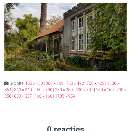
Grootte:
150 × 150
|
300 × 169
|
750 × 422
|
750 × 422
|
1536 ×
864
|
360 × 240
|
460 × 700
|
230 × 350
|
600 × 337
|
160 × 160
|
230 ×
350
|
600 × 337
|
160 × 160
|
1705 × 959
0 reacties