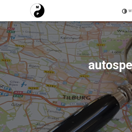
W
autospe