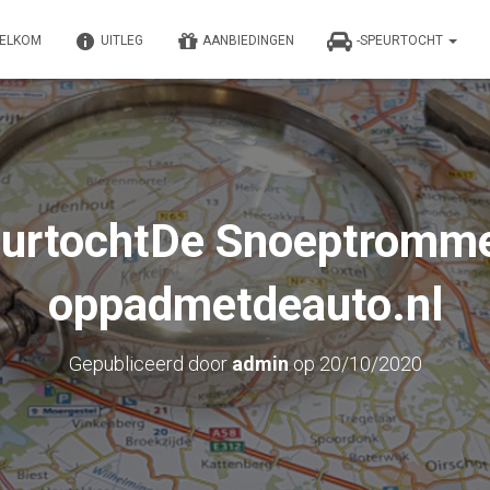
ELKOM
UITLEG
AANBIEDINGEN
-SPEURTOCHT
urtochtDe Snoeptromme
oppadmetdeauto.nl
Gepubliceerd door
admin
op
20/10/2020