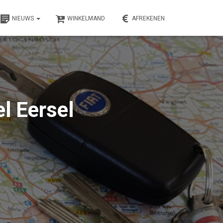
NIEUWS
WINKELMAND
AFREKENEN
l Eersel