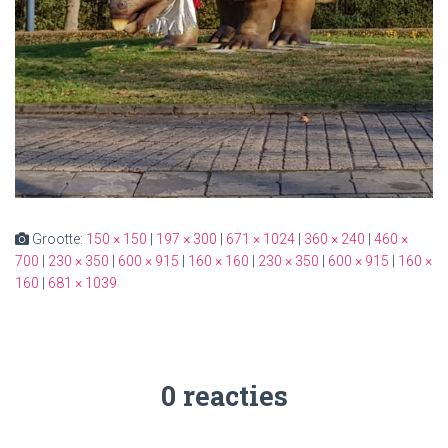
Grootte:
150 × 150
|
197 × 300
|
671 × 1024
|
360 × 240
|
460 ×
700
|
230 × 350
|
600 × 915
|
160 × 160
|
230 × 350
|
600 × 915
|
160 ×
160
|
681 × 1039
0 reacties