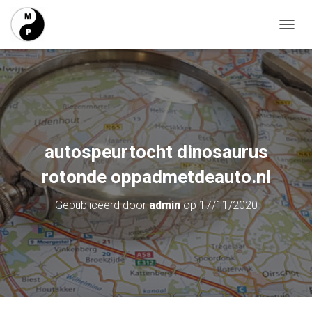
T
O
G
G
L
E
N
A
V
autospeurtocht dinosaurus
I
G
rotonde oppadmetdeauto.nl
A
T
Gepubliceerd door
admin
op
17/11/2020
I
E