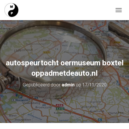
T
O
G
G
L
E
N
A
V
autospeurtocht oermuseum boxtel
I
G
oppadmetdeauto.nl
A
T
Gepubliceerd door
admin
op
17/11/2020
I
E