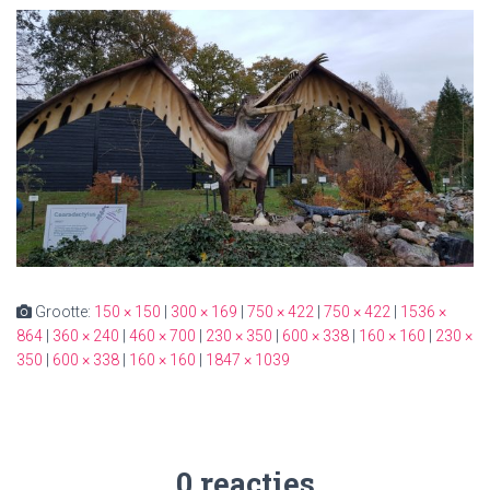
Grootte:
150 × 150
|
300 × 169
|
750 × 422
|
750 × 422
|
1536 ×
864
|
360 × 240
|
460 × 700
|
230 × 350
|
600 × 338
|
160 × 160
|
230 ×
350
|
600 × 338
|
160 × 160
|
1847 × 1039
0 reacties