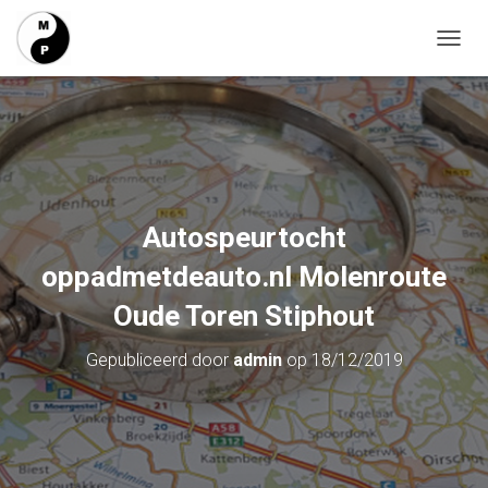
T
O
G
G
L
E
N
A
V
Autospeurtocht
I
G
oppadmetdeauto.nl Molenroute
A
T
Oude Toren Stiphout
I
E
Gepubliceerd door
admin
op
18/12/2019