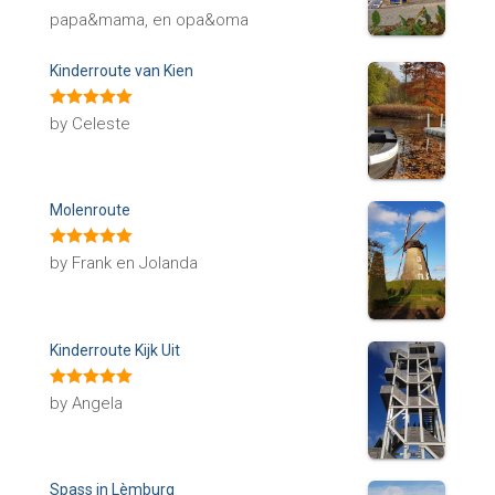
papa&mama, en opa&oma
Kinderroute van Kien
Rated
5
out
by Celeste
of 5
Molenroute
Rated
5
out
by Frank en Jolanda
of 5
Kinderroute Kijk Uit
Rated
5
out
by Angela
of 5
Spass in Lèmburg