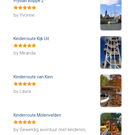
Fryslan Boppe 2
Rated
5
out
by Yvonne
of 5
Kinderroute Kijk Uit
Rated
5
out
by Miranda
of 5
Kinderroute van Kien
Rated
5
out
by Laura
of 5
Kinderroute Molenvelden
Rated
5
out
by Geweldig avontuur met kinderen,
of 5