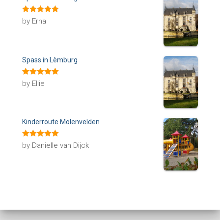
Rated
5
out
by Erna
of 5
Spass in Lèmburg
Rated
5
out
by Ellie
of 5
Kinderroute Molenvelden
Rated
5
out
by Danielle van Dijck
of 5