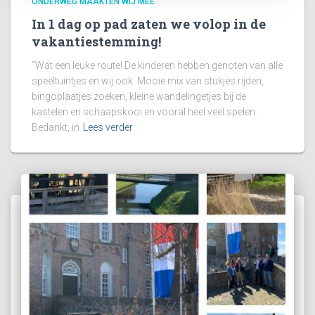
ONDERWEG MAAKTEN WIJ MEE
In 1 dag op pad zaten we volop in de
vakantiestemming!
“Wát een leuke route! De kinderen hebben genoten van alle
speeltuintjes en wij ook. Mooie mix van stukjes rijden,
bingoplaatjes zoeken, kleine wandelingetjes bij de
kastelen en schaapskooi en vooral heel veel spelen.
Bedankt, in
Lees verder