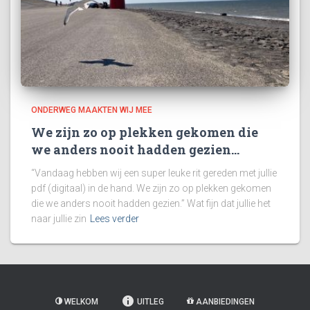
ONDERWEG MAAKTEN WIJ MEE
We zijn zo op plekken gekomen die
we anders nooit hadden gezien…
“Vandaag hebben wij een super leuke rit gereden met jullie
pdf (digitaal) in de hand. We zijn zo op plekken gekomen
die we anders nooit hadden gezien.” Wat fijn dat jullie het
naar jullie zin
Lees verder
WELKOM
UITLEG
AANBIEDINGEN