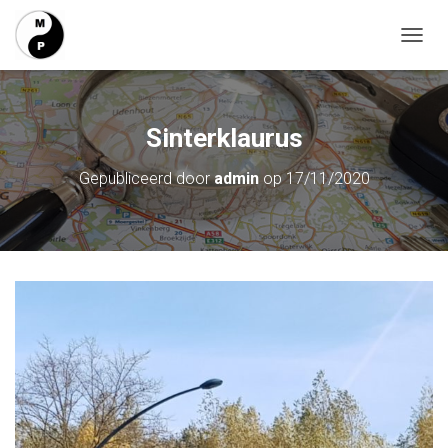
T
O
G
G
L
Sinterklaurus
E
N
Gepubliceerd door
admin
op
17/11/2020
A
V
I
G
A
T
I
E