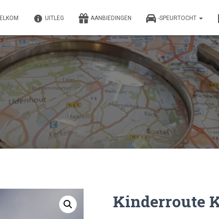
ELKOM
UITLEG
AANBIEDINGEN
-SPEURTOCHT
Kinderroute K