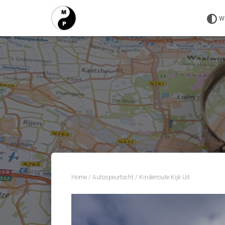
W
Home
/
Autospeurtocht
/ Kinderroute Kijk Uit