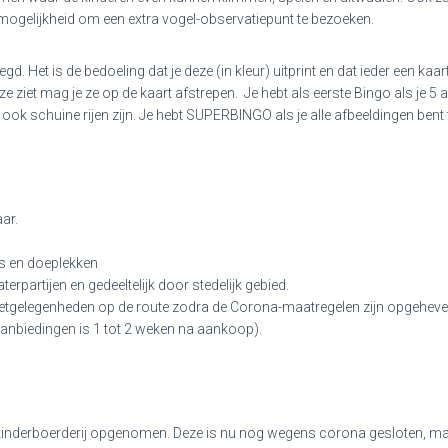
mogelijkheid om een extra vogel-observatiepunt te bezoeken.
d. Het is de bedoeling dat je deze (in kleur) uitprint en dat ieder een kaar
 ziet mag je ze op de kaart afstrepen. Je hebt als eerste Bingo als je 5 
 ook schuine rijen zijn. Je hebt SUPERBINGO als je alle afbeeldingen ben
ar.
es en doeplekken
erpartijen en gedeeltelijk door stedelijk gebied.
 eetgelegenheden op de route zodra de Corona-maatregelen zijn opgeheve
aanbiedingen is 1 tot 2 weken na aankoop).
kinderboerderij opgenomen. Deze is nu nog wegens corona gesloten, maa