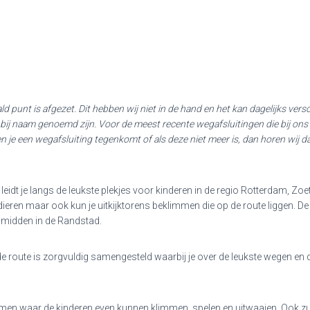
d punt is afgezet. Dit hebben wij niet in de hand en het kan dagelijks vers
bij naam genoemd zijn. Voor de meest recente wegafsluitingen die bij ons b
ien je een wegafsluiting tegenkomt of als deze niet meer is, dan horen wi
 leidt je langs de leukste plekjes voor kinderen in de regio Rotterdam, 
ieren maar ook kun je uitkijktorens beklimmen die op de route liggen. De 
, midden in de Randstad.
 route is zorgvuldig samengesteld waarbij je over de leukste wegen en doo
komen waar de kinderen even kunnen klimmen, spelen en uitwaaien. Ook zu