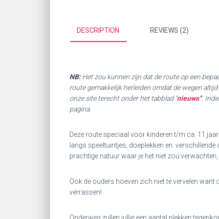
DESCRIPTION
REVIEWS (2)
NB:
Het zou kunnen zijn dat de route op een bepaal
route gemakkelijk herleiden omdat de wegen altijd 
onze site terecht onder het tabblad “
nieuws
”
. Ind
pagina.
Deze route speciaal voor kinderen t/m ca. 11 jaar
langs speeltuintjes, doeplekken en verschillende d
prachtige natuur waar je het niet zou verwachten
Ook de ouders hoeven zich niet te vervelen want de
verrassen!
Onderweg zullen jullie een aantal plekken tegen