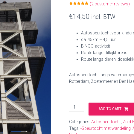
(
2
customer reviews)
Rated
2
5.00
out of 5
€
14,50
incl. BTW
based on
customer
ratings
Autospeurtocht voor kindere
ca. 45km – 4,5 uur
BINGO-activiteit
Route langs Uitkijktorens
Route langs dieren, doeplekk
Autospeurtocht langs waterpartije
Rotterdam, Zoetermeer en Den Ha
Kinderroute
ADD TO CART
Kijk
Uit
Categories:
Autospeurtocht
,
Zuid-
quantity
Tags:
-Speurtocht met wandeling
,