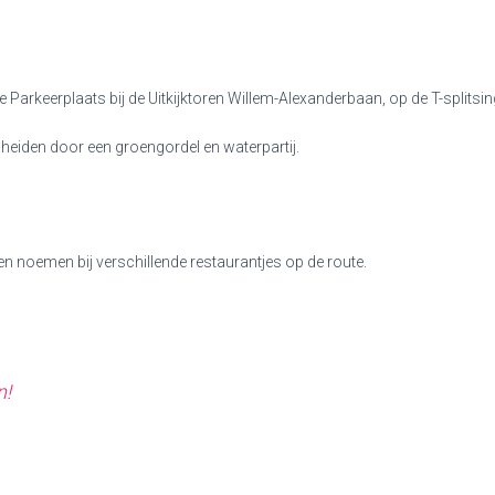
de Parkeerplaats bij de Uitkijktoren Willem-Alexanderbaan, op de T-spli
scheiden door een groengordel en waterpartij.
en noemen bij verschillende restaurantjes op de route.
n!